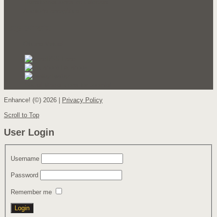
Transformaciones de calderas
Auditoría energética
Registrate
Oficina Virtual
RSS Feed
Facebook
Twitter
Social Media Icons for Joomla!
Enhance! (©) 2026 |
Privacy Policy
Scroll to Top
User Login
Username
Password
Remember me