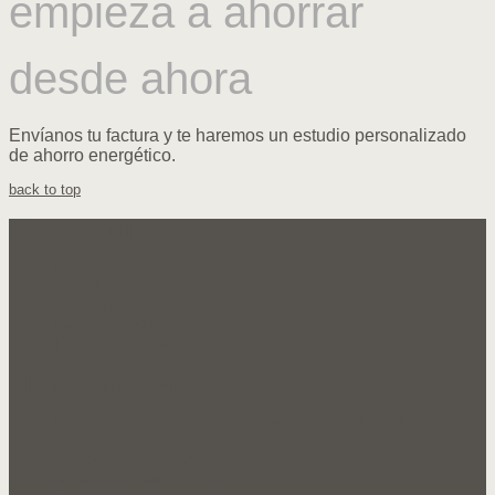
empieza a ahorrar
desde ahora
Envíanos tu factura y te haremos un estudio personalizado
de ahorro energético.
back to top
Nuestra empresa
Mk & comunicación
Consultoría
Formación
Redes de ventas
Trabaja con nosotros
Ahorro Energetico
Descuentos y promociones sobre facturas de luz y gas
Led
Ahorradores energéticos
Gestión energética