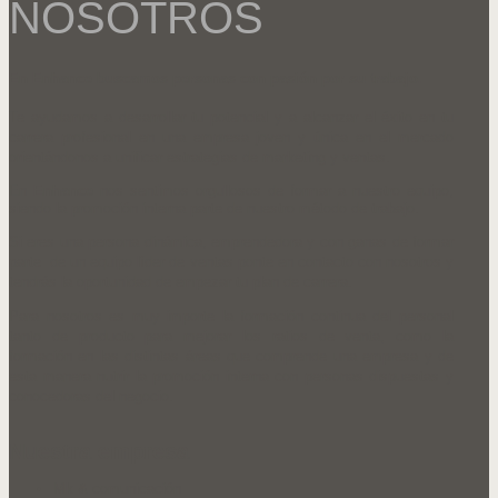
NOSOTROS
En
Enhance
buscamos personas con pasión por su trabajo.
Te ayudamos a desarrollar tu potencial y a alcanzar el éxito en tu
carrera profesional en una empresa joven y única en el mercado
orientándonos a unificar estrategias de marketing y ventas.
En
Enhance
nos sentimos orgullosos de formar a nuestro equipo,
siendo la promoción interna parte de nuestro método de trabajo.
Si eres una persona dinámica, emprendedora y con ganas de formar
parte de un equipo líder de ventas ponte en contacto con nosotros y
tendrás la oportunidad de empezar tu plan de carrera.
Para nosotros es muy importe la formación continua del personal
tanto de producto para mejorar los ratios de venta, como la
formación en las distintas áreas que comprende una empresa y de
esta manera nutrir la promoción interna con personas dispuestas y
conocedoras del negocio.
Nuestra empresa
Mk & comunicación