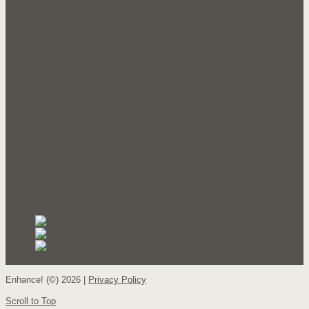
Consultoría
Formación
Redes de ventas
Trabaja con nosotros
Ahorro Energetico
Descuentos y promociones sobre facturas de luz y gas
Led
Ahorradores energéticos
Gestión energética
Transformaciones de calderas
Auditoría energética
Registrate
Oficina Virtual
RSS Feed
Facebook
Twitter
Social Media Icons for Joomla!
Enhance! (©) 2026 |
Privacy Policy
Scroll to Top