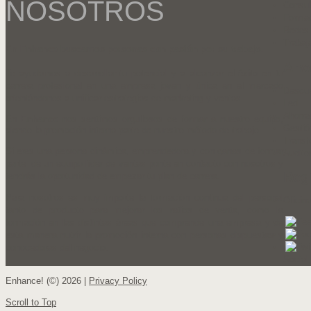
NOSOTROS
Consul
Forma
Redes 
Trabaj
En
Enhance
buscamos personas con pasión por su trabajo.
Aho
Te ayudamos a desarrollar tu potencial y a alcanzar el éxito en tu
carrera profesional en una empresa joven y única en el mercado
Descue
orientándonos a unificar estrategias de marketing y ventas.
Led
Ahorra
En
Enhance
nos sentimos orgullosos de formar a nuestro equipo,
Gestió
siendo la promoción interna parte de nuestro método de trabajo.
Transf
Si eres una persona dinámica, emprendedora y con ganas de formar
Audito
parte de un equipo líder de ventas ponte en contacto con nosotros y
Regi
tendrás la oportunidad de empezar tu plan de carrera.
Para nosotros es muy importe la formación continua del personal
Oficina
tanto de producto para mejorar los ratios de venta, como la
formación en las distintas áreas que comprende una empresa y de
esta manera nutrir la promoción interna con personas dispuestas y
conocedoras del negocio.
Social
Enhance! (©) 2026 |
Privacy Policy
Scroll to Top