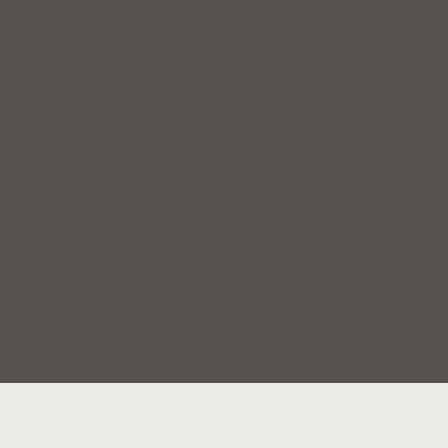
toría
ción
de ventas
a con nosotros
rro Energetico
ntos y promociones sobre facturas de luz y gas
dores energéticos
n energética
ormaciones de calderas
ría energética
strate
 Virtual
RSS Feed
Facebook
Twitter
 Media Icons for Joomla!