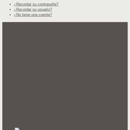
¿Recordar su contraseña?
¿Recordar su usuario?
¿No tiene una cuenta?
Nuestra empresa
Mk & comunicación
Consultoría
Formación
Redes de ventas
Trabaja con nosotros
Ahorro Energetico
Descuentos y promociones sobre facturas de luz y gas
Led
Ahorradores energéticos
Gestión energética
Transformaciones de calderas
Auditoría energética
Registrate
Oficina Virtual